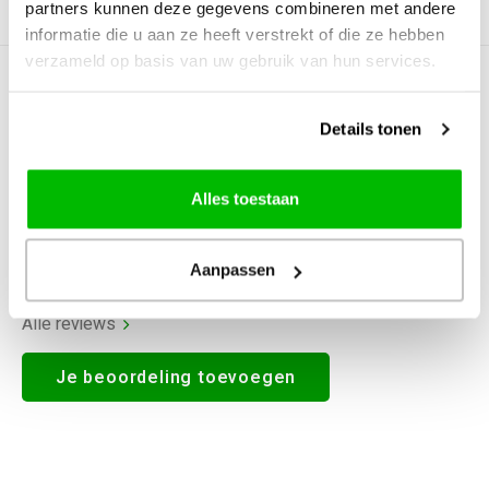
partners kunnen deze gegevens combineren met andere
Productomschrijving
informatie die u aan ze heeft verstrekt of die ze hebben
verzameld op basis van uw gebruik van hun services.
0
STERREN OP BASIS VAN
0
BEOORDELINGEN
Details tonen
0
Reviews
Alles toestaan
Aanpassen
Alle reviews
Je beoordeling toevoegen