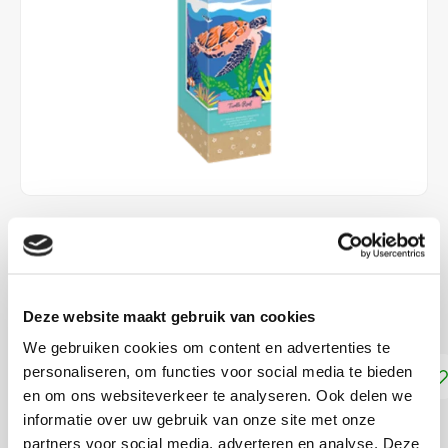
€10,00
€19,99
DIRECT LEVERBAAR
ca. 48 x 36 cm
Deze website maakt gebruik van cookies
Lees meer
We gebruiken cookies om content en advertenties te
personaliseren, om functies voor social media te bieden
Toevoegen aan winkelwagen
en om ons websiteverkeer te analyseren. Ook delen we
informatie over uw gebruik van onze site met onze
DELEN:
partners voor social media, adverteren en analyse. Deze