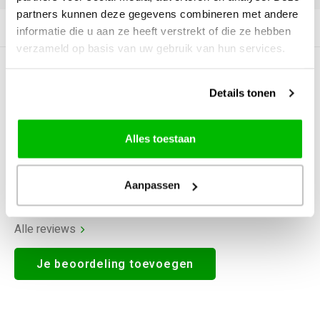
partners kunnen deze gegevens combineren met andere
Productomschrijving
informatie die u aan ze heeft verstrekt of die ze hebben
verzameld op basis van uw gebruik van hun services.
0
STERREN OP BASIS VAN
0
BEOORDELINGEN
Details tonen
0
Reviews
Alles toestaan
Aanpassen
Alle reviews
Je beoordeling toevoegen