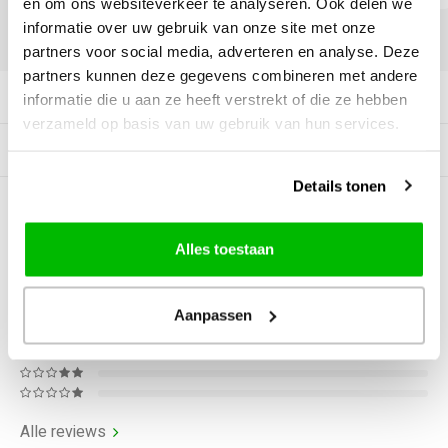
en om ons websiteverkeer te analyseren. Ook delen we
informatie over uw gebruik van onze site met onze
DELEN:
partners voor social media, adverteren en analyse. Deze
partners kunnen deze gegevens combineren met andere
Productomschrijving
informatie die u aan ze heeft verstrekt of die ze hebben
verzameld op basis van uw gebruik van hun services.
Tags
Details tonen
0
STERREN OP BASIS VAN
0
BEOORDELINGEN
Alles toestaan
0
Reviews
Aanpassen
Alle reviews