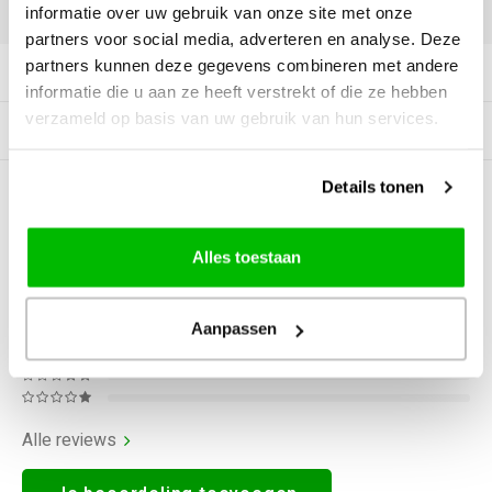
DELEN:
informatie over uw gebruik van onze site met onze
partners voor social media, adverteren en analyse. Deze
partners kunnen deze gegevens combineren met andere
Productomschrijving
informatie die u aan ze heeft verstrekt of die ze hebben
verzameld op basis van uw gebruik van hun services.
Gerelateerde producten
Details tonen
0
STERREN OP BASIS VAN
0
BEOORDELINGEN
0
Reviews
Alles toestaan
Aanpassen
Alle reviews