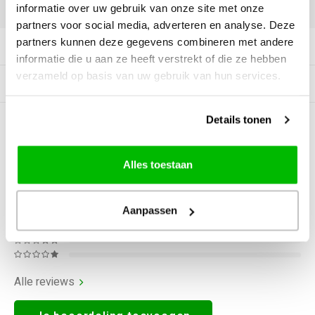
DELEN:
informatie over uw gebruik van onze site met onze
partners voor social media, adverteren en analyse. Deze
partners kunnen deze gegevens combineren met andere
Productomschrijving
informatie die u aan ze heeft verstrekt of die ze hebben
verzameld op basis van uw gebruik van hun services.
Gerelateerde producten
Details tonen
0
STERREN OP BASIS VAN
0
BEOORDELINGEN
0
Reviews
Alles toestaan
Aanpassen
Alle reviews