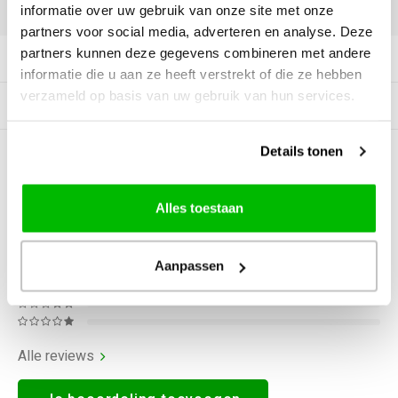
DELEN:
informatie over uw gebruik van onze site met onze
partners voor social media, adverteren en analyse. Deze
partners kunnen deze gegevens combineren met andere
Productomschrijving
informatie die u aan ze heeft verstrekt of die ze hebben
verzameld op basis van uw gebruik van hun services.
Gerelateerde producten
Details tonen
0
STERREN OP BASIS VAN
0
BEOORDELINGEN
0
Reviews
Alles toestaan
Aanpassen
Alle reviews