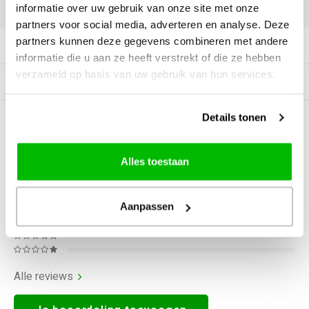
DELEN:
informatie over uw gebruik van onze site met onze
partners voor social media, adverteren en analyse. Deze
partners kunnen deze gegevens combineren met andere
Productomschrijving
informatie die u aan ze heeft verstrekt of die ze hebben
verzameld op basis van uw gebruik van hun services.
Gerelateerde producten
Details tonen
0
STERREN OP BASIS VAN
0
BEOORDELINGEN
0
Reviews
Alles toestaan
Aanpassen
Alle reviews