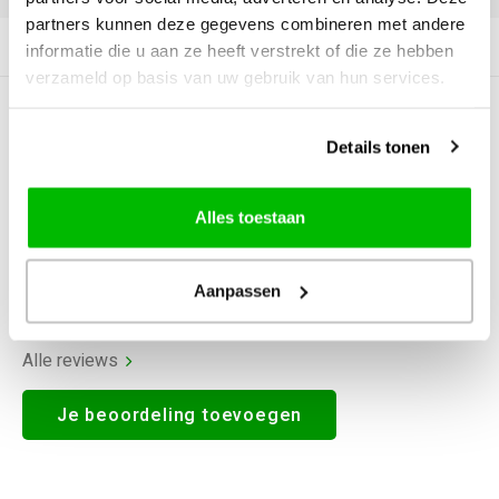
partners kunnen deze gegevens combineren met andere
Productomschrijving
informatie die u aan ze heeft verstrekt of die ze hebben
verzameld op basis van uw gebruik van hun services.
0
STERREN OP BASIS VAN
0
BEOORDELINGEN
Details tonen
0
Reviews
Alles toestaan
Aanpassen
Alle reviews
Je beoordeling toevoegen