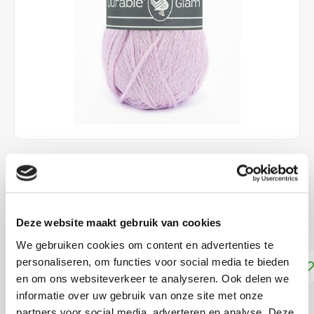
€3,99
LEVERTIJD: CA. 1-2 WEKEN
Deze website maakt gebruik van cookies
Katoen met lurex, pendikte 4.00 mm
Lees meer
We gebruiken cookies om content en advertenties te
personaliseren, om functies voor social media te bieden
Toevoegen aan winkelwagen
en om ons websiteverkeer te analyseren. Ook delen we
informatie over uw gebruik van onze site met onze
DELEN:
partners voor social media, adverteren en analyse. Deze