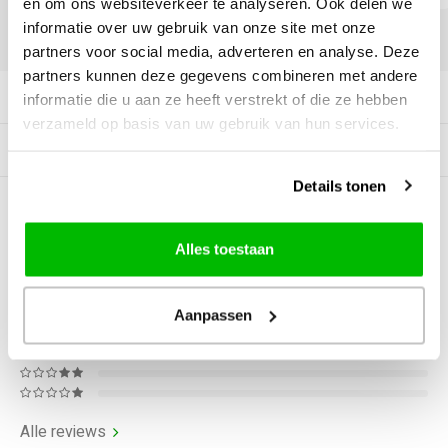
en om ons websiteverkeer te analyseren. Ook delen we
informatie over uw gebruik van onze site met onze
DELEN:
partners voor social media, adverteren en analyse. Deze
partners kunnen deze gegevens combineren met andere
Productomschrijving
informatie die u aan ze heeft verstrekt of die ze hebben
verzameld op basis van uw gebruik van hun services.
Gerelateerde producten
Details tonen
0
STERREN OP BASIS VAN
0
BEOORDELINGEN
Alles toestaan
0
Reviews
Aanpassen
Alle reviews