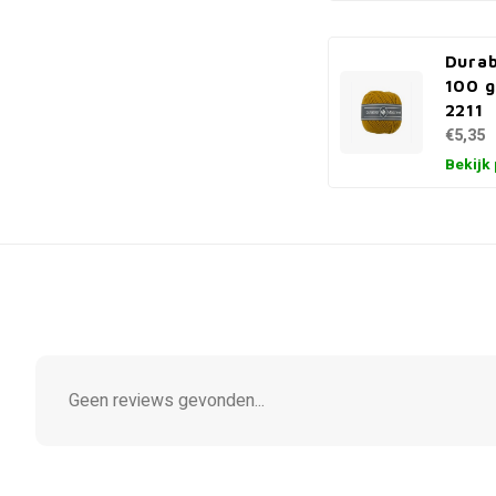
Dura
100 g
2211
€5,35
Bekijk
Geen reviews gevonden...