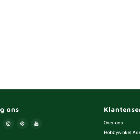
lg ons
Klantense
Over ons
Hobbywinkel As