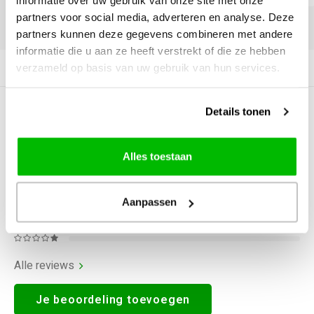
informatie over uw gebruik van onze site met onze
partners voor social media, adverteren en analyse. Deze
DELEN:
partners kunnen deze gegevens combineren met andere
informatie die u aan ze heeft verstrekt of die ze hebben
verzameld op basis van uw gebruik van hun services.
Productomschrijving
Details tonen
0
STERREN OP BASIS VAN
0
BEOORDELINGEN
0
Reviews
Alles toestaan
Aanpassen
Alle reviews
Je beoordeling toevoegen