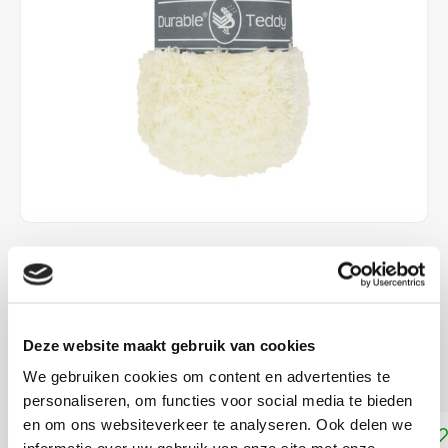
€3,80
DIRECT LEVERBAAR
100% Polyamide
Deze website maakt gebruik van cookies
naalddikte: 5-6 mm
Lees meer
We gebruiken cookies om content en advertenties te
personaliseren, om functies voor social media te bieden
en om ons websiteverkeer te analyseren. Ook delen we
Toevoegen aan winkelwagen