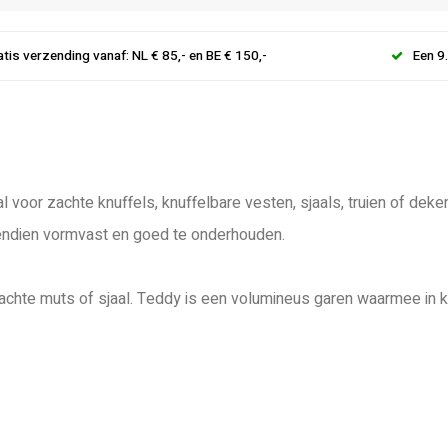
atis verzending vanaf: NL € 85,- en BE € 150,-
Een 9
l voor zachte knuffels, knuffelbare vesten, sjaals, truien of dek
ovendien vormvast en goed te onderhouden.
achte muts of sjaal. Teddy is een volumineus garen waarmee in ko