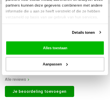
partners kunnen deze gegevens combineren met andere
Productomschrijving
informatie die u aan ze heeft verstrekt of die ze hebben
verzameld op basis van uw gebruik van hun services.
0
STERREN OP BASIS VAN
0
BEOORDELINGEN
Details tonen
0
Reviews
Alles toestaan
Aanpassen
Alle reviews
Je beoordeling toevoegen