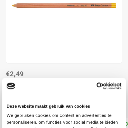
€2,49
DIRECT LEVERBAAR
Pastelpotlood met hoog pigmentgehalte, was- en olie-vrij
Deze website maakt gebruik van cookies
Lees meer
We gebruiken cookies om content en advertenties te
personaliseren, om functies voor social media te bieden
Toevoegen aan winkelwagen