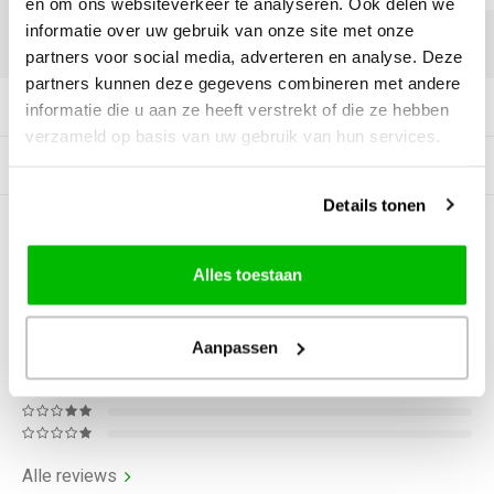
en om ons websiteverkeer te analyseren. Ook delen we
informatie over uw gebruik van onze site met onze
DELEN:
partners voor social media, adverteren en analyse. Deze
partners kunnen deze gegevens combineren met andere
Productomschrijving
informatie die u aan ze heeft verstrekt of die ze hebben
verzameld op basis van uw gebruik van hun services.
Gerelateerde producten
Details tonen
0
STERREN OP BASIS VAN
0
BEOORDELINGEN
Alles toestaan
0
Reviews
Aanpassen
Alle reviews