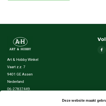
Vo
Art & Hobby Winkel
Vaart z.z. 7
9401 GE Assen
Nederland
06-27837449.
info(@)artenhobby.nl.
Deze website maakt gebru