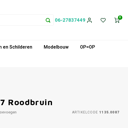
0
06-27837449
 en Schilderen
Modelbouw
OP=OP
87 Roodbruin
toevoegen
ARTIKELCODE
1135.0087