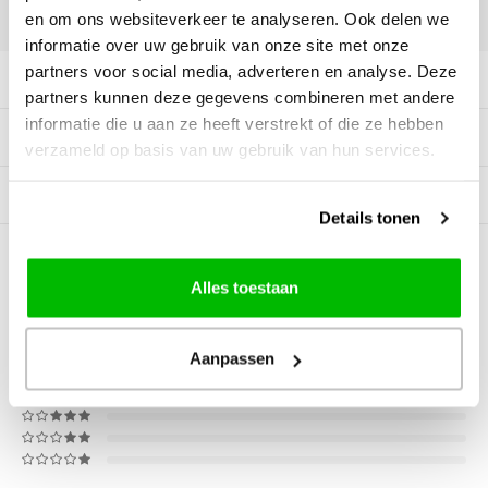
DELEN:
en om ons websiteverkeer te analyseren. Ook delen we
informatie over uw gebruik van onze site met onze
partners voor social media, adverteren en analyse. Deze
Productomschrijving
partners kunnen deze gegevens combineren met andere
informatie die u aan ze heeft verstrekt of die ze hebben
Specificaties
verzameld op basis van uw gebruik van hun services.
Gerelateerde producten
Details tonen
0
STERREN OP BASIS VAN
0
BEOORDELINGEN
Alles toestaan
0
Reviews
Aanpassen