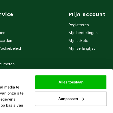
rvice
Mijn account
Registreren
sen
Mijn bestellingen
aarden
Mijn tickets
 Cookiebeleid
Mijn verlanglijst
ourneren
stijden
Alles toestaan
al media te
van onze site
Aanpassen
 gegevens
 op basis van