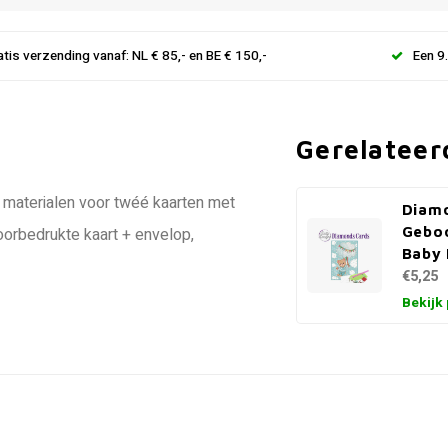
atis verzending vanaf: NL € 85,- en BE € 150,-
Een 9
Gerelateer
 materialen voor twéé kaarten met
Diamo
Geboo
oorbedrukte kaart + envelop,
Baby 
€5,25
Bekijk