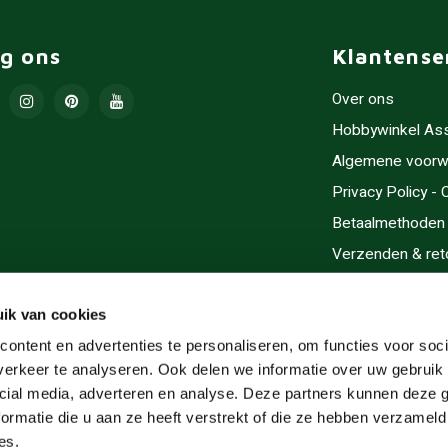
lg ons
Klantense
Over ons
Hobbywinkel As
Algemene voorw
Privacy Policy -
Betaalmethoden
Verzenden & ret
Contact/Opening
Sitemap
ik van cookies
Cadeaubonnen
ontent en advertenties te personaliseren, om functies voor soci
erkeer te analyseren. Ook delen we informatie over uw gebruik 
Inlijsten
cial media, adverteren en analyse. Deze partners kunnen deze
Servicegebieden
ormatie die u aan ze heeft verstrekt of die ze hebben verzameld
RSS-feed
es.