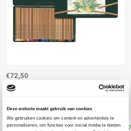
€72,50
DIRECT LEVERBAAR
Metalen blik met 36 kleuren pastel potloden van Faber
Deze website maakt gebruik van cookies
Castell
Lees meer
We gebruiken cookies om content en advertenties te
personaliseren, om functies voor social media te bieden
Toevoegen aan winkelwagen