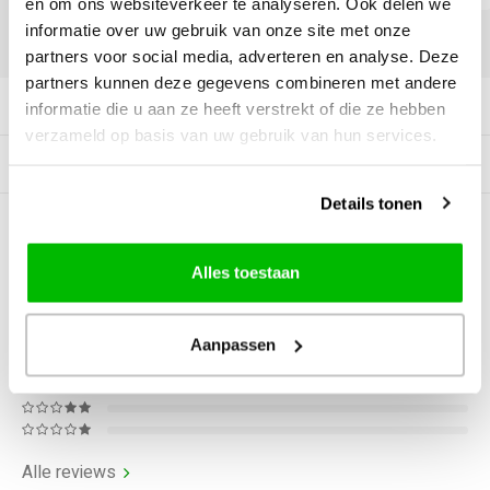
en om ons websiteverkeer te analyseren. Ook delen we
informatie over uw gebruik van onze site met onze
DELEN:
partners voor social media, adverteren en analyse. Deze
partners kunnen deze gegevens combineren met andere
Productomschrijving
informatie die u aan ze heeft verstrekt of die ze hebben
verzameld op basis van uw gebruik van hun services.
Gerelateerde producten
Details tonen
0
STERREN OP BASIS VAN
0
BEOORDELINGEN
Alles toestaan
0
Reviews
Aanpassen
Alle reviews