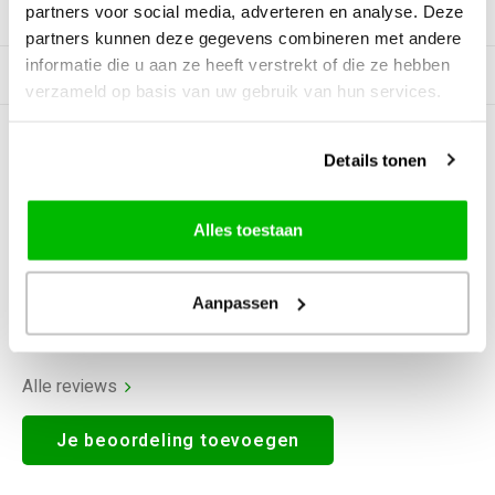
partners voor social media, adverteren en analyse. Deze
Productomschrijving
partners kunnen deze gegevens combineren met andere
informatie die u aan ze heeft verstrekt of die ze hebben
Gerelateerde producten
verzameld op basis van uw gebruik van hun services.
0
STERREN OP BASIS VAN
0
Details tonen
BEOORDELINGEN
0
Reviews
Alles toestaan
Aanpassen
Alle reviews
Je beoordeling toevoegen