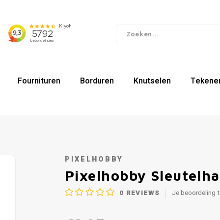
Fournituren
Borduren
Knutselen
Tekenen
PIXELHOBBY
Pixelhobby Sleutelh
0
REVIEWS
Je beoordeling 