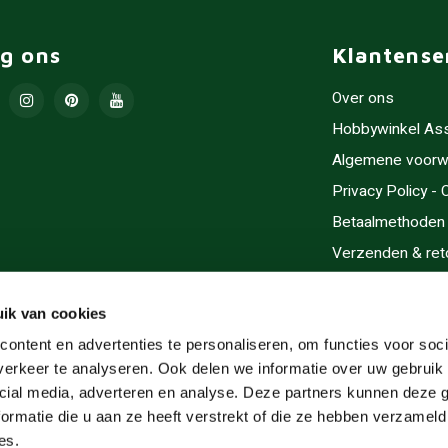
lg ons
Klantense
Over ons
Hobbywinkel As
Algemene voorw
Privacy Policy -
Betaalmethoden
Verzenden & ret
Contact/Opening
Sitemap
ik van cookies
Cadeaubonnen
ontent en advertenties te personaliseren, om functies voor soci
erkeer te analyseren. Ook delen we informatie over uw gebruik 
Inlijsten
cial media, adverteren en analyse. Deze partners kunnen deze
Servicegebieden
ormatie die u aan ze heeft verstrekt of die ze hebben verzameld
RSS-feed
es.