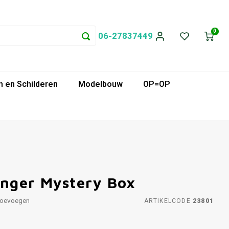
0
06-27837449
 en Schilderen
Modelbouw
OP=OP
anger Mystery Box
toevoegen
ARTIKELCODE
23801