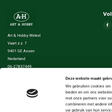
Vo
Art & Hobby Winkel
Vaart z.z. 7
9401 GE Assen
Nederland
06-27837449.
info(@)artenhobby.nl.
Deze website maakt gebru
We gebruiken cookies om c
bieden en om ons websitev
met onze partners voor so
combineren met andere inf
uw gebruik van hun servic