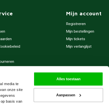
rvice
Mijn account
Registreren
sen
Mijn bestellingen
aarden
Mijn tickets
 Cookiebeleid
Mijn verlanglijst
ourneren
stijden
Alles toestaan
al media te
van onze site
Aanpassen
 gegevens
 op basis van