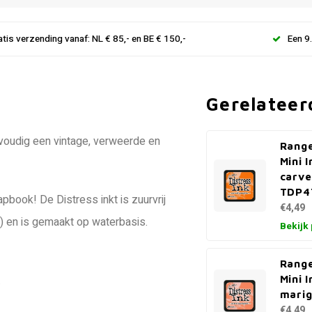
atis verzending vanaf: NL € 85,- en BE € 150,-
Een 9
Gerelateer
nvoudig een vintage, verweerde en
Range
Mini 
carve
TDP4
pbook! De Distress inkt is zuurvrij
€4,49
iet) en is gemaakt op waterbasis.
Bekijk
Range
.
Mini 
mari
€4,49