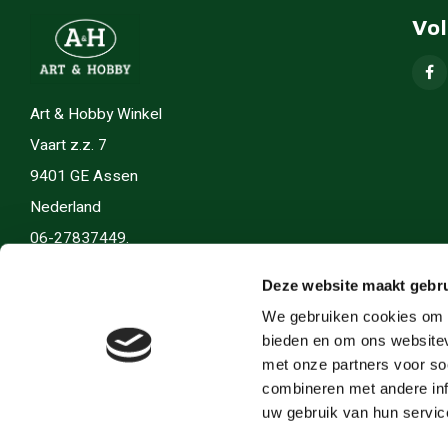
Vo
Art & Hobby Winkel
Vaart z.z. 7
9401 GE Assen
Nederland
06-27837449.
info(@)artenhobby.nl.
Deze website maakt gebru
We gebruiken cookies om c
bieden en om ons websitev
met onze partners voor so
combineren met andere inf
uw gebruik van hun servic