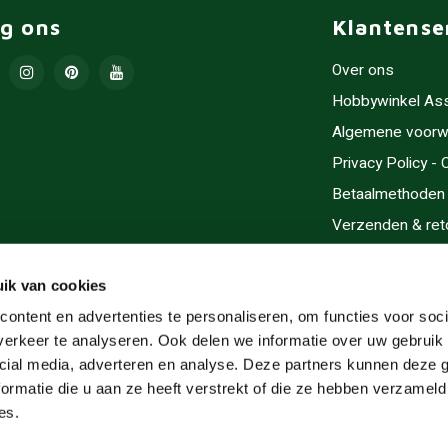
lg ons
Klantense
Over ons
Hobbywinkel As
Algemene voorw
Privacy Policy -
Betaalmethoden
Verzenden & ret
Contact/Opening
Sitemap
ik van cookies
Cadeaubonnen
ontent en advertenties te personaliseren, om functies voor soci
erkeer te analyseren. Ook delen we informatie over uw gebruik 
Inlijsten
cial media, adverteren en analyse. Deze partners kunnen deze
Servicegebieden
ormatie die u aan ze heeft verstrekt of die ze hebben verzameld
RSS-feed
es.