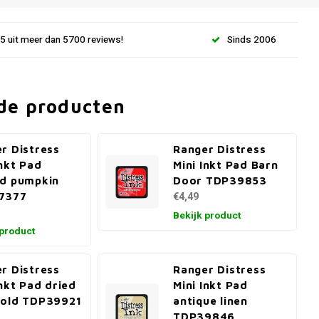
.5 uit meer dan 5700 reviews!
Sinds 2006
de producten
r Distress
Ranger Distress
Inkt Pad
Mini Inkt Pad Barn
d pumpkin
Door TDP39853
7377
€4,49
Bekijk product
 product
r Distress
Ranger Distress
Inkt Pad dried
Mini Inkt Pad
gold TDP39921
antique linen
TDP39846