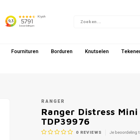
Fournituren
Borduren
Knutselen
Tekenen
RANGER
Ranger Distress Mini 
TDP39976
0
REVIEWS
Je beoordeling 