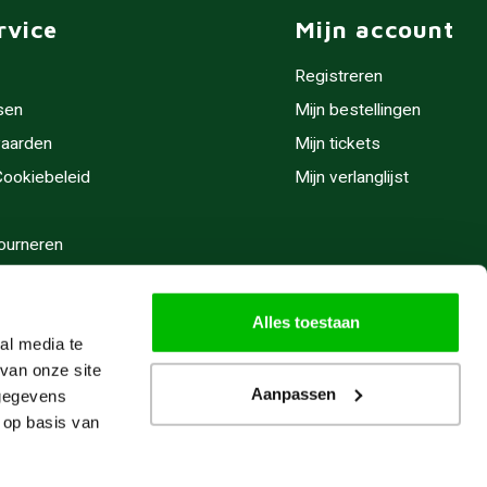
rvice
Mijn account
Registreren
sen
Mijn bestellingen
aarden
Mijn tickets
 Cookiebeleid
Mijn verlanglijst
ourneren
stijden
Alles toestaan
al media te
van onze site
Aanpassen
 gegevens
 op basis van