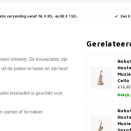
atis verzending vanaf: NL € 85,- en BE € 150,-
Een 9
Gerelateer
ineel ontwerp. De bouwplaten zijn
Robo
Houte
it de platen te halen en zijn heel
Muzie
Cello
€14,40
ten knutselkit is geschikt voor
Bekijk
Robo
om samen af te maken.
Houte
Muzie
Saxo