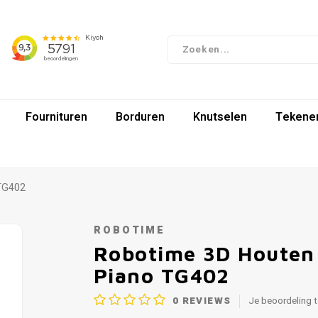
Fournituren
Borduren
Knutselen
Tekenen
TG402
ROBOTIME
Robotime 3D Houten
Piano TG402
0
REVIEWS
Je beoordeling 