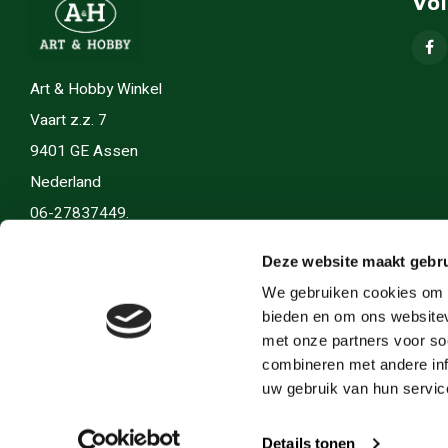
Vo
Art & Hobby Winkel
Vaart z.z. 7
9401 GE Assen
Nederland
06-27837449.
info(@)artenhobby.nl.
Deze website maakt gebru
We gebruiken cookies om c
bieden en om ons websitev
met onze partners voor so
combineren met andere inf
uw gebruik van hun servic
Details tonen