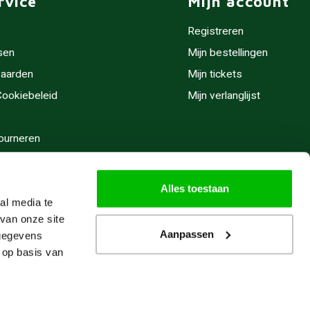
rvice
Mijn account
Registreren
sen
Mijn bestellingen
aarden
Mijn tickets
 Cookiebeleid
Mijn verlanglijst
ourneren
stijden
Alles toestaan
al media te
van onze site
Aanpassen
 gegevens
 op basis van