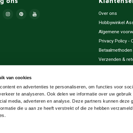
lg ons
Klantense
Over ons
Hobbywinkel As
Algemene voorw
Privacy Policy -
Betaalmethoden
Verzenden & ret
Contact/Opening
Sitemap
ik van cookies
Cadeaubonnen
ontent en advertenties te personaliseren, om functies voor soci
erkeer te analyseren. Ook delen we informatie over uw gebruik 
Inlijsten
cial media, adverteren en analyse. Deze partners kunnen deze
Servicegebieden
ormatie die u aan ze heeft verstrekt of die ze hebben verzameld
RSS-feed
es.