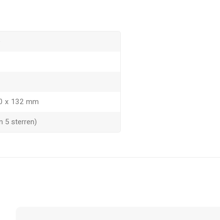
e
0 x 132 mm
n 5 sterren)