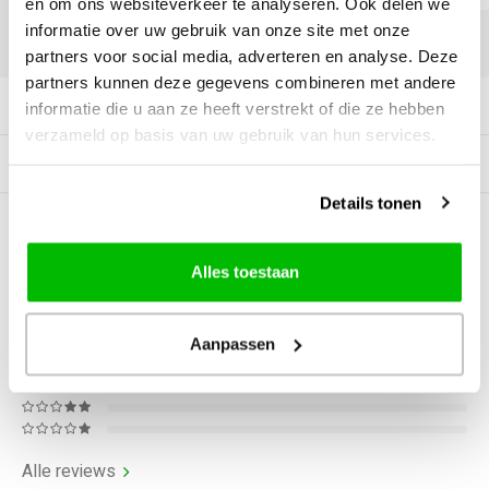
en om ons websiteverkeer te analyseren. Ook delen we
informatie over uw gebruik van onze site met onze
DELEN:
partners voor social media, adverteren en analyse. Deze
partners kunnen deze gegevens combineren met andere
Productomschrijving
informatie die u aan ze heeft verstrekt of die ze hebben
verzameld op basis van uw gebruik van hun services.
Gerelateerde producten
Details tonen
0
STERREN OP BASIS VAN
0
BEOORDELINGEN
Alles toestaan
0
Reviews
Aanpassen
Alle reviews