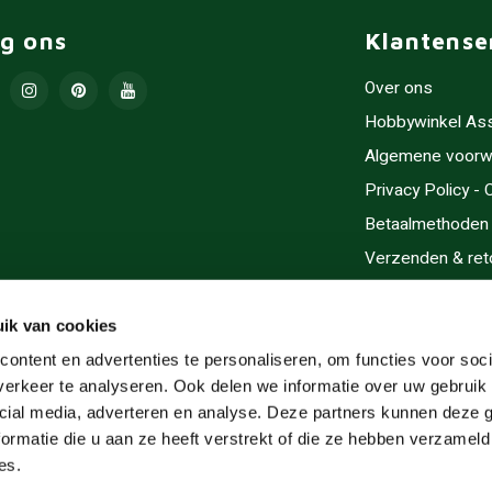
lg ons
Klantense
Over ons
Hobbywinkel As
Algemene voorw
Privacy Policy -
Betaalmethoden
Verzenden & ret
Contact/Opening
Sitemap
ik van cookies
Cadeaubonnen
ontent en advertenties te personaliseren, om functies voor soci
erkeer te analyseren. Ook delen we informatie over uw gebruik 
Inlijsten
cial media, adverteren en analyse. Deze partners kunnen deze
Servicegebieden
ormatie die u aan ze heeft verstrekt of die ze hebben verzameld
RSS-feed
es.