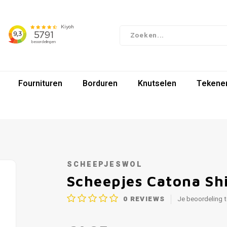
Fournituren
Borduren
Knutselen
Tekenen
SCHEEPJESWOL
Scheepjes Catona Sh
0
REVIEWS
Je beoordeling 