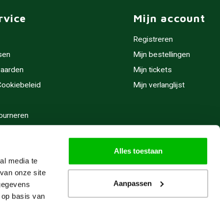
rvice
Mijn account
Registreren
sen
Mijn bestellingen
aarden
Mijn tickets
 Cookiebeleid
Mijn verlanglijst
ourneren
stijden
Alles toestaan
al media te
van onze site
Aanpassen
 gegevens
 op basis van