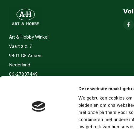
Vo
Art & Hobby Winkel
Vaart z.z. 7
9401 GE Assen
Nederland
06-27837449.
info(@)artenhobby.nl.
Deze website maakt gebru
We gebruiken cookies om c
bieden en om ons websitev
met onze partners voor so
combineren met andere inf
uw gebruik van hun servic