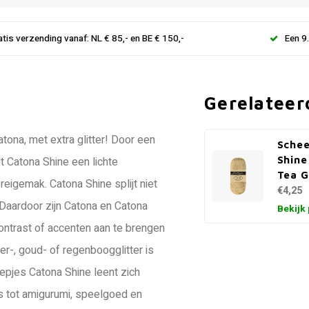
atis verzending vanaf: NL € 85,- en BE € 150,-
Een 9
Gerelateer
tona, met extra glitter! Door een
Schee
Shine
t Catona Shine een lichte
Tea G
reigemak. Catona Shine splijt niet
€4,25
Daardoor zijn Catona en Catona
Bekijk
ontrast of accenten aan te brengen
ver-, goud- of regenboogglitter is
pjes Catona Shine leent zich
es tot amigurumi, speelgoed en