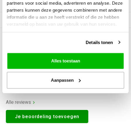
partners voor social media, adverteren en analyse. Deze
Productomschrijving
partners kunnen deze gegevens combineren met andere
informatie die u aan ze heeft verstrekt of die ze hebben
Gerelateerde producten
verzameld op basis van uw gebruik van hun services.
0
STERREN OP BASIS VAN
0
Details tonen
BEOORDELINGEN
0
Reviews
Alles toestaan
Aanpassen
Alle reviews
Je beoordeling toevoegen