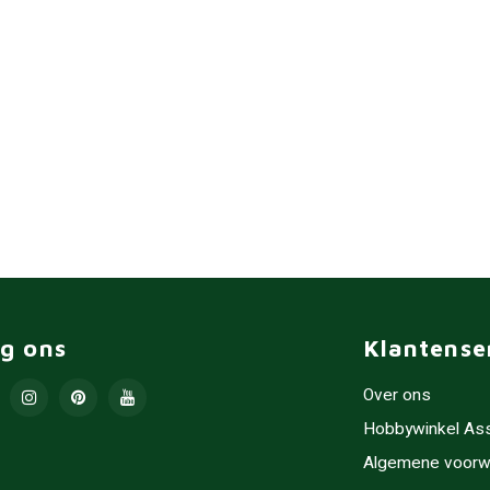
lg ons
Klantense
Over ons
Hobbywinkel As
Algemene voorw