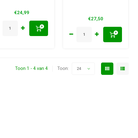
€24,99
€27,50
+
+
Toon 1 - 4 van 4
Toon:
24