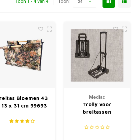
Toon 1 - 4 van 4
Toon:
24
Mediac
reitas Bloemen 43
Trolly voor
 13 x 31 cm 99693
breitassen