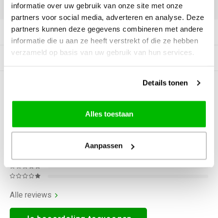
DELEN:
informatie over uw gebruik van onze site met onze
partners voor social media, adverteren en analyse. Deze
partners kunnen deze gegevens combineren met andere
Productomschrijving
informatie die u aan ze heeft verstrekt of die ze hebben
verzameld op basis van uw gebruik van hun services.
Gerelateerde producten
Details tonen
0
STERREN OP BASIS VAN
0
BEOORDELINGEN
0
Reviews
Alles toestaan
Aanpassen
Alle reviews