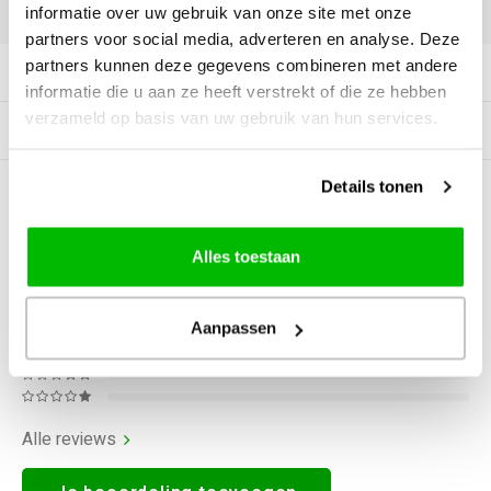
DELEN:
informatie over uw gebruik van onze site met onze
partners voor social media, adverteren en analyse. Deze
partners kunnen deze gegevens combineren met andere
Productomschrijving
informatie die u aan ze heeft verstrekt of die ze hebben
verzameld op basis van uw gebruik van hun services.
Gerelateerde producten
Details tonen
0
STERREN OP BASIS VAN
0
BEOORDELINGEN
0
Reviews
Alles toestaan
Aanpassen
Alle reviews