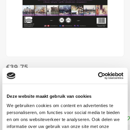
€39,75
LEVERTIJD: CA. 1-2 WEKEN
Losse vellen aquarelpapier, maak een keuze uit de
Deze website maakt gebruik van cookies
verschillende afmetingen:
Lees meer
We gebruiken cookies om content en advertenties te
personaliseren, om functies voor social media te bieden
Toevoegen aan winkelwagen
en om ons websiteverkeer te analyseren. Ook delen we
informatie over uw gebruik van onze site met onze