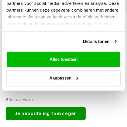
partners voor social media, adverteren en analyse. Deze
DELEN:
partners kunnen deze gegevens combineren met andere
informatie die u aan ze heeft verstrekt of die ze hebben
Productomschrijving
verzameld op basis van uw gebruik van hun services.
0
STERREN OP BASIS VAN
0
Details tonen
BEOORDELINGEN
0
Reviews
Alles toestaan
Aanpassen
Alle reviews
Je beoordeling toevoegen