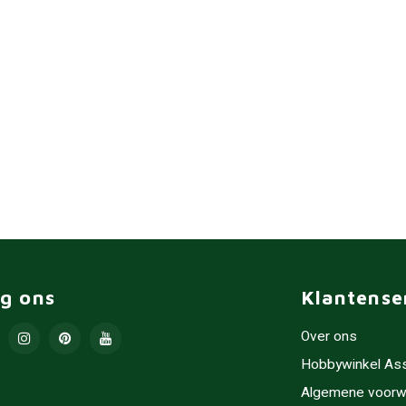
lg ons
Klantense
Over ons
Hobbywinkel As
Algemene voorw