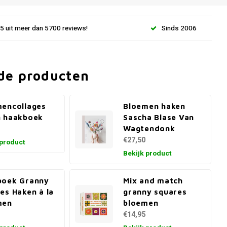
.5 uit meer dan 5700 reviews!
Sinds 2006
de producten
encollages
Bloemen haken
n haakboek
Sascha Blase Van
Wagtendonk
€27,50
 product
Bekijk product
boek Granny
Mix and match
es Haken à la
granny squares
men
bloemen
€14,95