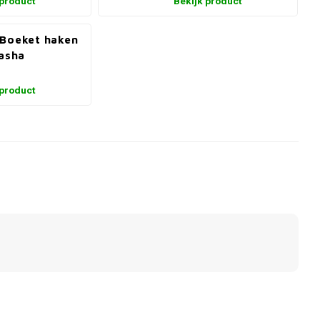
 product
Bekijk product
Boeket haken
Sasha
 product