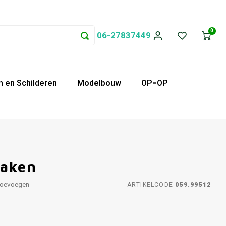
0
06-27837449
 en Schilderen
Modelbouw
OP=OP
haken
toevoegen
ARTIKELCODE
059.99512