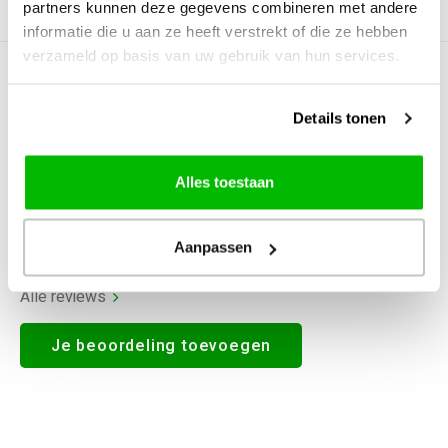
partners kunnen deze gegevens combineren met andere
Productomschrijving
informatie die u aan ze heeft verstrekt of die ze hebben
verzameld op basis van uw gebruik van hun services.
0
STERREN OP BASIS VAN
0
BEOORDELINGEN
Details tonen
0
Reviews
Alles toestaan
Aanpassen
Alle reviews
Je beoordeling toevoegen