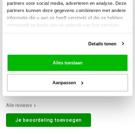
partners voor social media, adverteren en analyse. Deze
Productomschrijving
partners kunnen deze gegevens combineren met andere
informatie die u aan ze heeft verstrekt of die ze hebben
Gerelateerde producten
verzameld op basis van uw gebruik van hun services.
0
STERREN OP BASIS VAN
0
Details tonen
BEOORDELINGEN
0
Reviews
Alles toestaan
Aanpassen
Alle reviews
Je beoordeling toevoegen