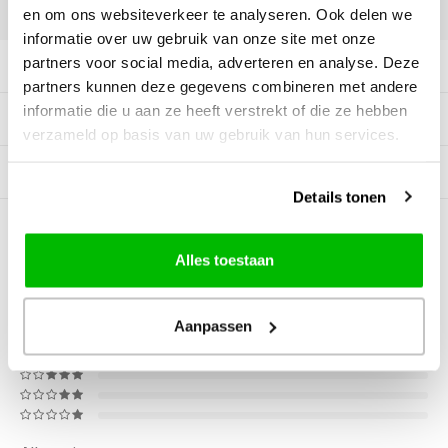
DELEN:
en om ons websiteverkeer te analyseren. Ook delen we
informatie over uw gebruik van onze site met onze
partners voor social media, adverteren en analyse. Deze
Productomschrijving
partners kunnen deze gegevens combineren met andere
informatie die u aan ze heeft verstrekt of die ze hebben
Tags
verzameld op basis van uw gebruik van hun services.
Gerelateerde producten
Details tonen
0
STERREN OP BASIS VAN
0
BEOORDELINGEN
Alles toestaan
0
Reviews
Aanpassen