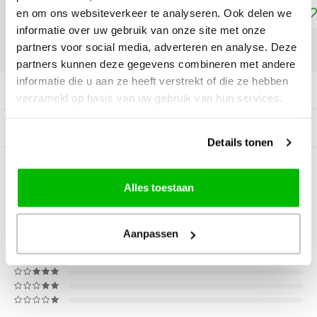
Toevoegen aan winkelwagen
en om ons websiteverkeer te analyseren. Ook delen we
informatie over uw gebruik van onze site met onze
partners voor social media, adverteren en analyse. Deze
DELEN:
partners kunnen deze gegevens combineren met andere
informatie die u aan ze heeft verstrekt of die ze hebben
Productomschrijving
verzameld op basis van uw gebruik van hun services.
Gerelateerde producten
Details tonen
0
STERREN OP BASIS VAN
0
Alles toestaan
BEOORDELINGEN
0
Reviews
Aanpassen