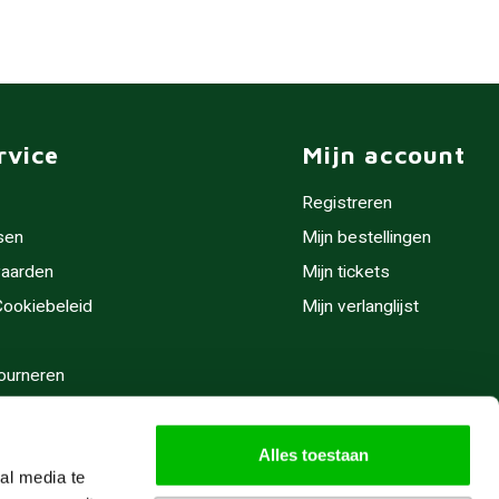
rvice
Mijn account
Registreren
sen
Mijn bestellingen
aarden
Mijn tickets
 Cookiebeleid
Mijn verlanglijst
ourneren
stijden
Alles toestaan
al media te