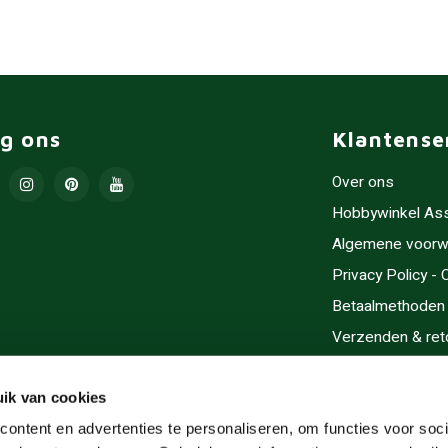
lg ons
Klantense
Over ons
Hobbywinkel As
Algemene voorw
Privacy Policy -
Betaalmethoden
Verzenden & ret
Contact/Opening
Sitemap
ik van cookies
Cadeaubonnen
ontent en advertenties te personaliseren, om functies voor soci