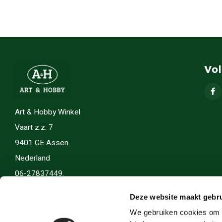
Vo
Art & Hobby Winkel
Vaart z.z. 7
9401 GE Assen
Nederland
06-27837449.
info(@)artenhobby.nl.
Deze website maakt gebru
We gebruiken cookies om c