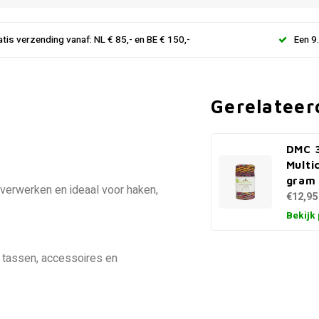
atis verzending vanaf: NL € 85,- en BE € 150,-
Een 9
Gerelateer
DMC 3
Multi
gram
e verwerken en ideaal voor haken,
€12,95
Bekijk
e tassen, accessoires en