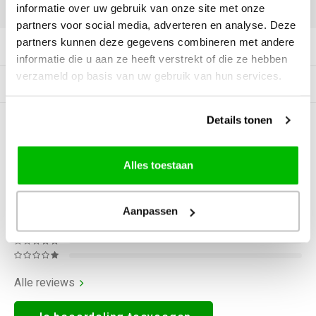
DELEN:
informatie over uw gebruik van onze site met onze
partners voor social media, adverteren en analyse. Deze
partners kunnen deze gegevens combineren met andere
Productomschrijving
informatie die u aan ze heeft verstrekt of die ze hebben
verzameld op basis van uw gebruik van hun services.
Gerelateerde producten
Details tonen
0
STERREN OP BASIS VAN
0
BEOORDELINGEN
0
Reviews
Alles toestaan
Aanpassen
Alle reviews