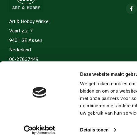
Art & Hobby Winkel
Vaart z.z. 7
9401 GE Assen
Nederland
06-27837449.
info(@)artenhobby.nl.
Deze website maakt gebru
We gebruiken cookies om c
bieden en om ons websitev
met onze partners voor so
combineren met andere inf
uw gebruik van hun servic
Details tonen