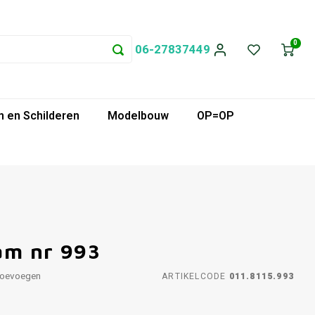
0
06-27837449
 en Schilderen
Modelbouw
OP=OP
am nr 993
toevoegen
ARTIKELCODE
011.8115.993