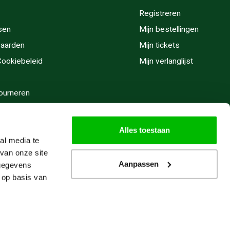
Registreren
sen
Mijn bestellingen
aarden
Mijn tickets
 Cookiebeleid
Mijn verlanglijst
ourneren
stijden
Alles toestaan
al media te
van onze site
Aanpassen
 gegevens
 op basis van