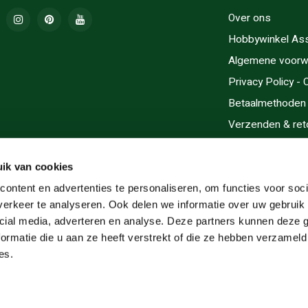
Over ons
Hobbywinkel As
Algemene voorw
Privacy Policy -
Betaalmethoden
Verzenden & ret
Contact/Opening
Sitemap
ik van cookies
Cadeaubonnen
ontent en advertenties te personaliseren, om functies voor soci
erkeer te analyseren. Ook delen we informatie over uw gebruik 
Inlijsten
cial media, adverteren en analyse. Deze partners kunnen deze
Servicegebieden
ormatie die u aan ze heeft verstrekt of die ze hebben verzameld
RSS-feed
es.