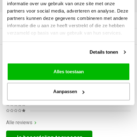
DELEN:
informatie over uw gebruik van onze site met onze
partners voor social media, adverteren en analyse. Deze
partners kunnen deze gegevens combineren met andere
Productomschrijving
informatie die u aan ze heeft verstrekt of die ze hebben
verzameld op basis van uw gebruik van hun services.
Gerelateerde producten
Details tonen
0
STERREN OP BASIS VAN
0
BEOORDELINGEN
0
Reviews
Alles toestaan
Aanpassen
Alle reviews