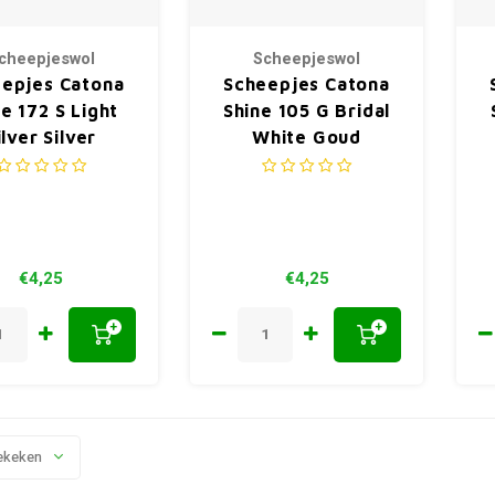
cheepjeswol
Scheepjeswol
epjes Catona
Scheepjes Catona
e 172 S Light
Shine 105 G Bridal
ilver Silver
White Goud
€4,25
€4,25
+
+
ekeken