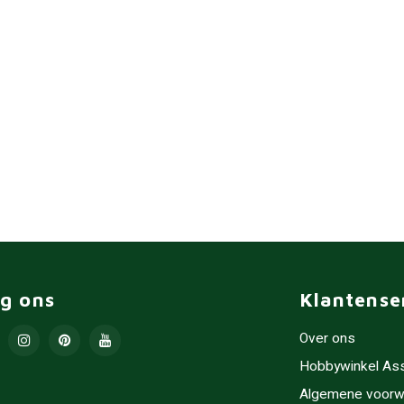
lg ons
Klantense
Over ons
Hobbywinkel As
Algemene voorw