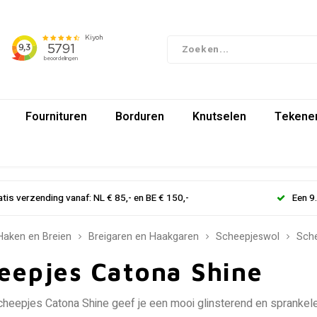
Fournituren
Borduren
Knutselen
Tekenen
atis verzending vanaf: NL € 85,- en BE € 150,-
Een 9
Haken en Breien
Breigaren en Haakgaren
Scheepjeswol
Sche
eepjes Catona Shine
heepjes Catona Shine geef je een mooi glinsterend en sprankelen