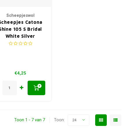
Scheepjeswol
Scheepjes Catona
Shine 105 S Bridal
White Silver
€4,25
+
Toon 1 - 7 van 7
Toon:
24