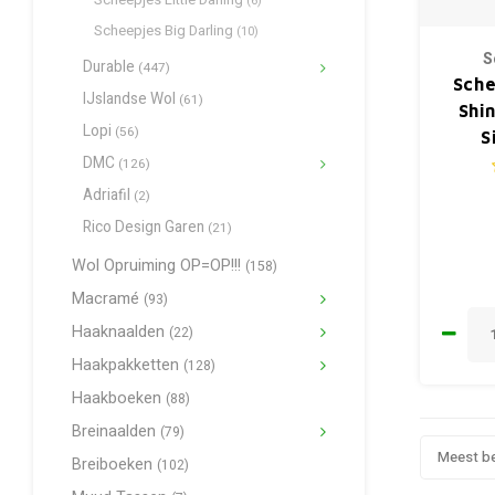
(6)
Scheepjes Big Darling
(10)
S
Durable
(447)
Sche
IJslandse Wol
(61)
Shin
Lopi
(56)
S
DMC
(126)
Adriafil
(2)
Rico Design Garen
(21)
Wol Opruiming OP=OP!!!
(158)
Macramé
(93)
Haaknaalden
(22)
Haakpakketten
(128)
Haakboeken
(88)
Breinaalden
(79)
Meest b
Breiboeken
(102)