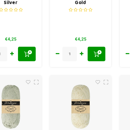
Silver
Gold
€4,25
€4,25
+
+