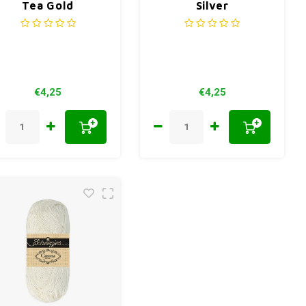
Tea Gold
Silver
€4,25
€4,25
+
+