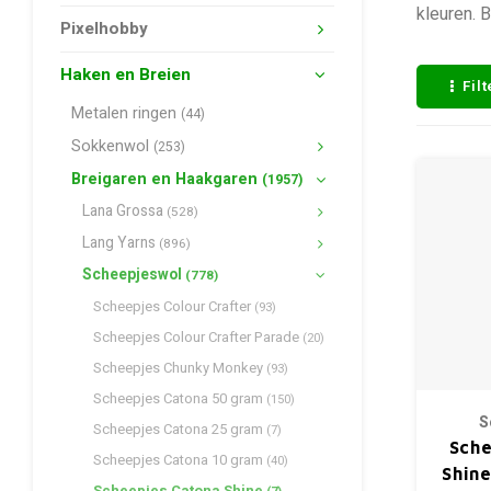
kleuren. B
Pixelhobby
Haken en Breien
Fil
Metalen ringen
(44)
Sokkenwol
(253)
Breigaren en Haakgaren
(1957)
Lana Grossa
(528)
Lang Yarns
(896)
Scheepjeswol
(778)
Scheepjes Colour Crafter
(93)
Scheepjes Colour Crafter Parade
(20)
Scheepjes Chunky Monkey
(93)
Scheepjes Catona 50 gram
(150)
S
Scheepjes Catona 25 gram
(7)
Sche
Scheepjes Catona 10 gram
(40)
Shine
Scheepjes Catona Shine