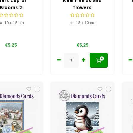
aart Cup of
Kaart Birds and
Blooms 2
flowers
a. 10 x 15 cm
ca. 15 x 10 cm
€5,25
€5,25
+