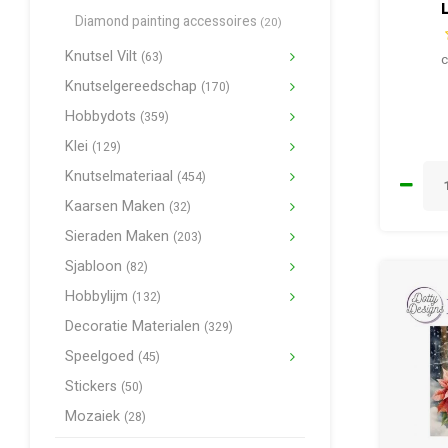
Diamond painting accessoires
(20)
Knutsel Vilt
(63)
c
Knutselgereedschap
(170)
Hobbydots
(359)
Klei
(129)
Knutselmateriaal
(454)
Kaarsen Maken
(32)
Sieraden Maken
(203)
Sjabloon
(82)
Hobbylijm
(132)
Decoratie Materialen
(329)
Speelgoed
(45)
Stickers
(50)
Mozaiek
(28)