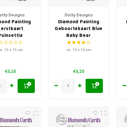
otty Designs
Dotty Designs
mond Painting
Diamond Painting
Kerstkaart
Geboortekaart Blue
Poinsettia
Baby Bear
a. 15 x 15 cm
ca. 15 x 10 cm
€5,25
€5,25
+
+