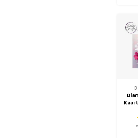
D
Dia
Kaar
c