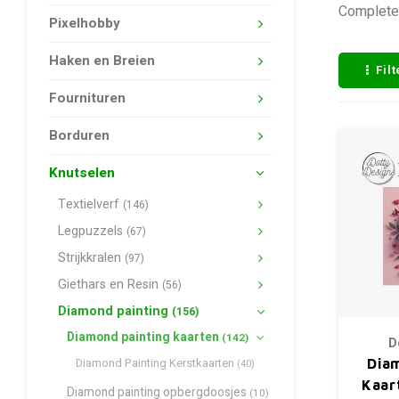
Complete 
Pixelhobby
Haken en Breien
Fil
Fournituren
Borduren
Knutselen
Textielverf
(146)
Legpuzzels
(67)
Strijkkralen
(97)
Giethars en Resin
(56)
Diamond painting
(156)
Diamond painting kaarten
(142)
D
Diamond Painting Kerstkaarten
Dia
(40)
Kaar
Diamond painting opbergdoosjes
(10)