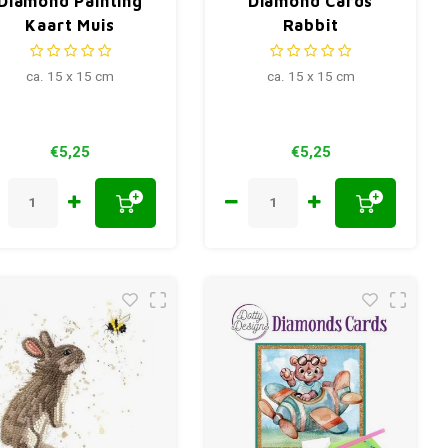
Diamond Painting
Diamond Cards
Kaart Muis
Rabbit
ca. 15 x 15 cm
ca. 15 x 15 cm
€5,25
€5,25
+
+