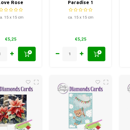
Love Rose
Paradise 1
a. 15 x 15 cm
ca. 15 x 15 cm
€5,25
€5,25
+
+