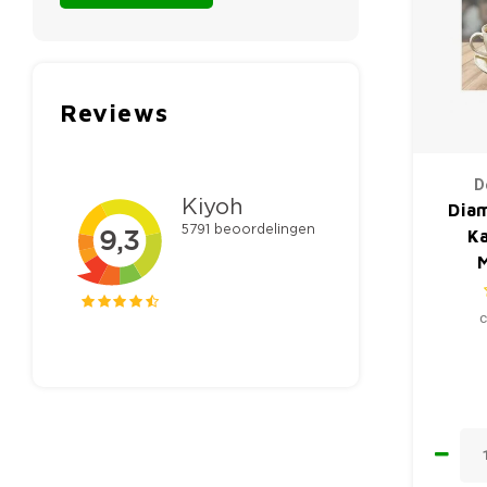
Reviews
D
Dia
K
c