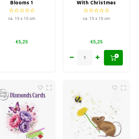
Blooms 1
With Christmas
Ornaments
ca. 15 x 15 cm
ca. 15 x 10 cm
€5,25
€5,25
+