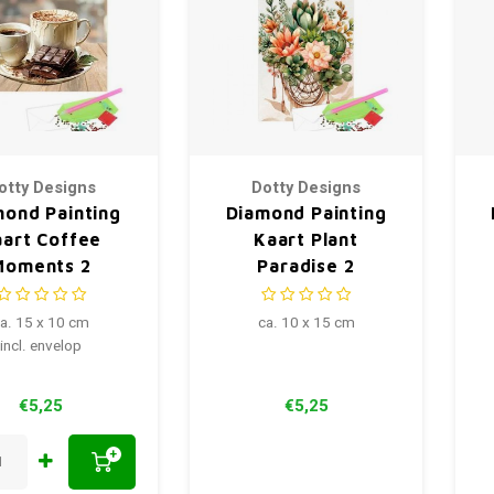
otty Designs
Dotty Designs
mond Painting
Diamond Painting
aart Coffee
Kaart Plant
Moments 2
Paradise 2
a. 15 x 10 cm
ca. 10 x 15 cm
incl. envelop
€5,25
€5,25
+