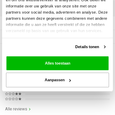
informatie over uw gebruik van onze site met onze
DELEN:
partners voor social media, adverteren en analyse. Deze
partners kunnen deze gegevens combineren met andere
Productomschrijving
informatie die u aan ze heeft verstrekt of die ze hebben
verzameld op basis van uw gebruik van hun services.
Gerelateerde producten
Details tonen
0
STERREN OP BASIS VAN
0
BEOORDELINGEN
Alles toestaan
0
Reviews
Aanpassen
Alle reviews