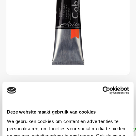
€10,50
DIRECT LEVERBAAR
Dekkracht: Halfdekkend
Lees meer
Deze website maakt gebruik van cookies
We gebruiken cookies om content en advertenties te
personaliseren, om functies voor social media te bieden
Toevoegen aan winkelwagen
en om ons websiteverkeer te analyseren. Ook delen we