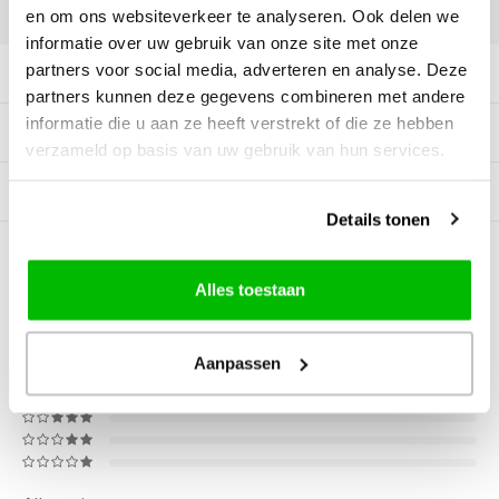
DELEN:
en om ons websiteverkeer te analyseren. Ook delen we
informatie over uw gebruik van onze site met onze
partners voor social media, adverteren en analyse. Deze
Productomschrijving
partners kunnen deze gegevens combineren met andere
informatie die u aan ze heeft verstrekt of die ze hebben
Tags
verzameld op basis van uw gebruik van hun services.
Gerelateerde producten
Details tonen
0
STERREN OP BASIS VAN
0
BEOORDELINGEN
Alles toestaan
0
Reviews
Aanpassen