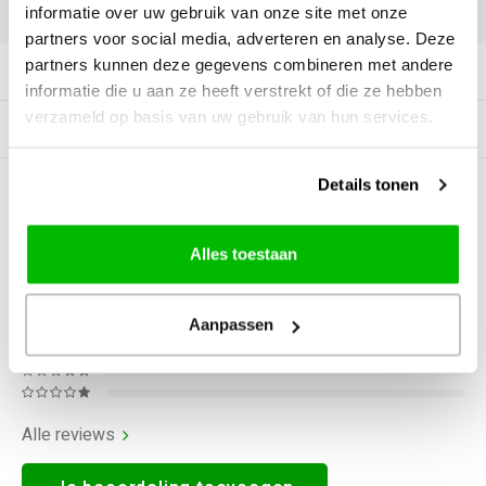
DELEN:
informatie over uw gebruik van onze site met onze
partners voor social media, adverteren en analyse. Deze
partners kunnen deze gegevens combineren met andere
Productomschrijving
informatie die u aan ze heeft verstrekt of die ze hebben
verzameld op basis van uw gebruik van hun services.
Gerelateerde producten
Details tonen
0
STERREN OP BASIS VAN
0
BEOORDELINGEN
0
Reviews
Alles toestaan
Aanpassen
Alle reviews