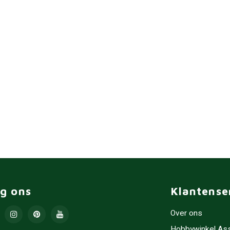
lg ons
Klantense
Over ons
Hobbywinkel As