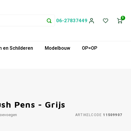
0
06-27837449
 en Schilderen
Modelbouw
OP=OP
sh Pens - Grijs
toevoegen
ARTIKELCODE
11509907