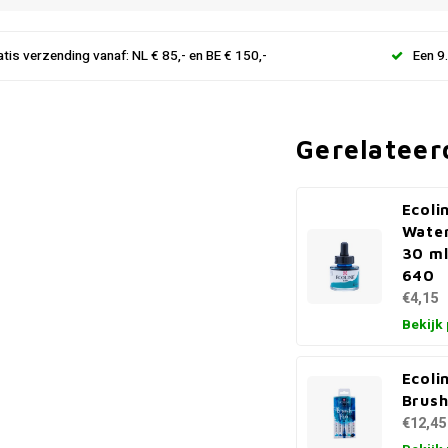
atis verzending vanaf: NL € 85,- en BE € 150,-
Een 9
Gerelateer
Ecoli
Water
30 ml
640
€4,15
Bekijk
Ecoli
Brush
€12,45