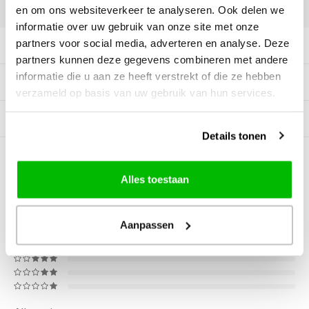
DELEN:
en om ons websiteverkeer te analyseren. Ook delen we
informatie over uw gebruik van onze site met onze
partners voor social media, adverteren en analyse. Deze
Productomschrijving
partners kunnen deze gegevens combineren met andere
informatie die u aan ze heeft verstrekt of die ze hebben
Tags
verzameld op basis van uw gebruik van hun services.
Gerelateerde producten
Details tonen
0
STERREN OP BASIS VAN
0
BEOORDELINGEN
Alles toestaan
0
Reviews
Aanpassen