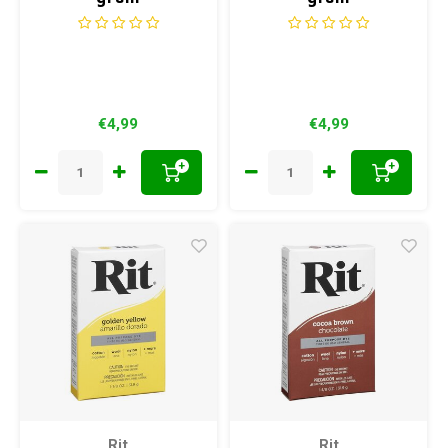
€4,99
€4,99
+
+
Rit
Rit